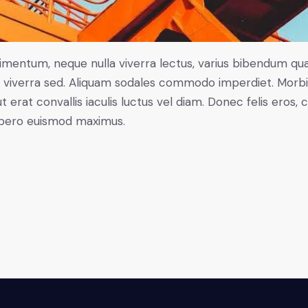
ndimentum, neque nulla viverra lectus, varius bibendum q
ctus viverra sed. Aliquam sodales commodo imperdiet. Mo
t erat convallis iaculis luctus vel diam. Donec felis eros,
libero euismod maximus.