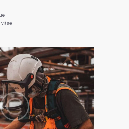
ue
 vitae