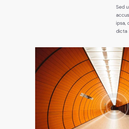
Sed u
accus
ipsa,
dicta 