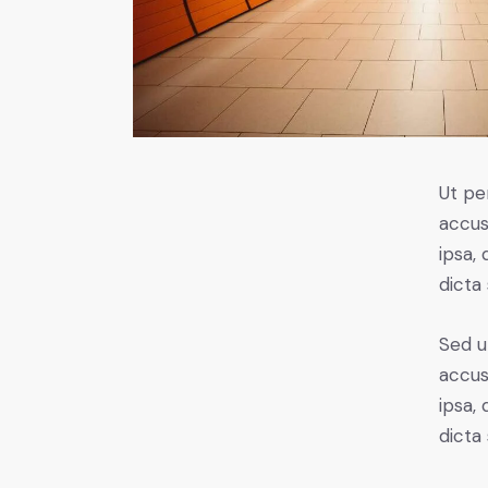
Ut pe
accus
ipsa,
dicta
Sed u
accus
ipsa,
dicta