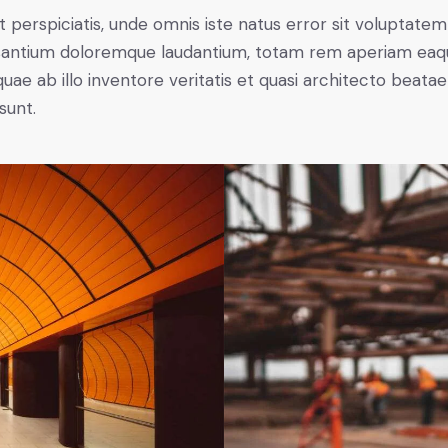
t perspiciatis, unde omnis iste natus error sit voluptatem
antium doloremque laudantium, totam rem aperiam eaq
 quae ab illo inventore veritatis et quasi architecto beatae
sunt.