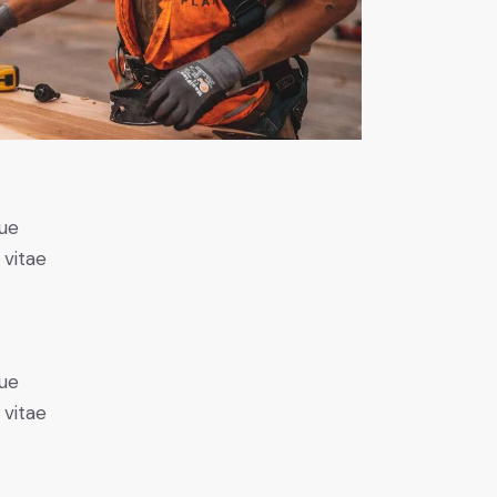
ue
 vitae
ue
 vitae