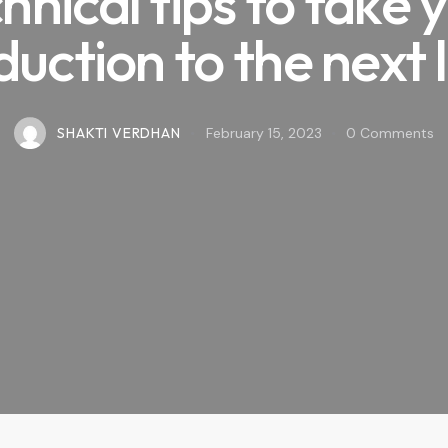
hnical tips to take 
uction to the next 
SHAKTI VERDHAN
February 15, 2023
0
Comments