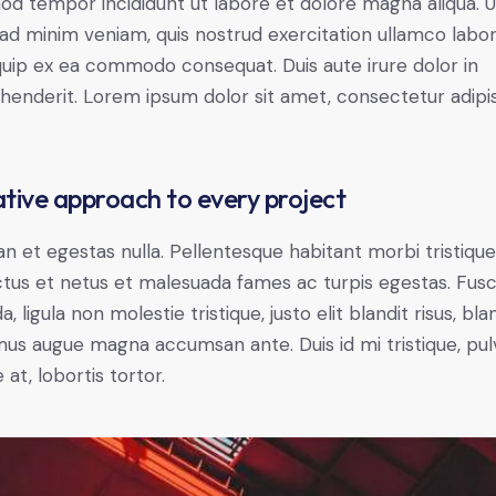
od tempor incididunt ut labore et dolore magna aliqua. U
ad minim veniam, quis nostrud exercitation ullamco labori
iquip ex ea commodo consequat. Duis aute irure dolor in
henderit. Lorem ipsum dolor sit amet, consectetur adipi
tive approach to every project
n et egestas nulla. Pellentesque habitant morbi tristiqu
tus et netus et malesuada fames ac turpis egestas. Fus
a, ligula non molestie tristique, justo elit blandit risus, bla
us augue magna accumsan ante. Duis id mi tristique, pul
 at, lobortis tortor.