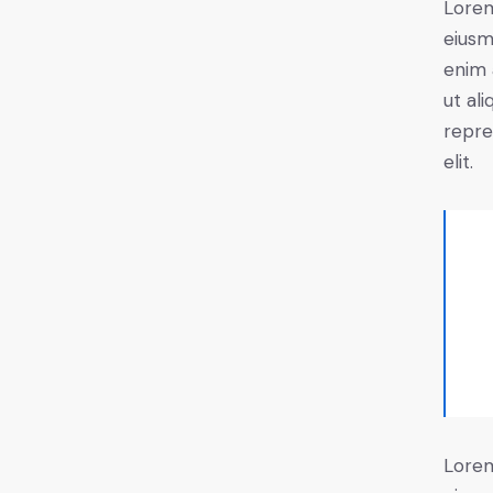
Lorem
eiusm
enim 
ut al
repre
elit.
Lorem