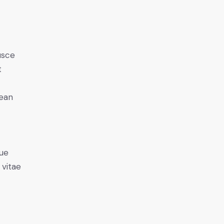
usce
t
nean
ue
 vitae