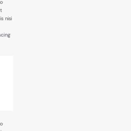
do
t
s nisi
scing
do