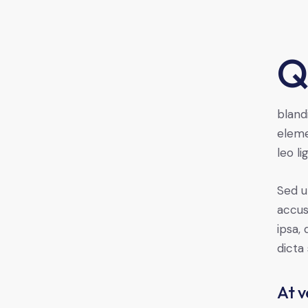
Qroin faucibus nec mauris a sodales, sed elementum 
bland
eleme
leo li
Sed u
accus
ipsa,
dicta
At v