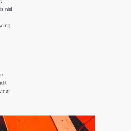
t
s nisi
scing
e
ce
ndit
vinar