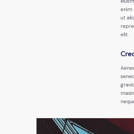
eiusm
enim 
ut al
repre
elit.
Crea
Aenea
senec
gravid
maxim
neque